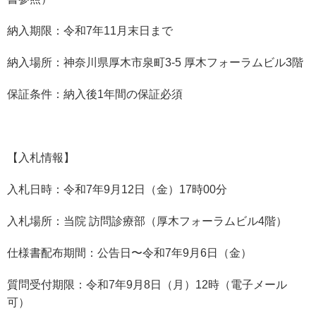
納入期限：令和
7
年
11
月末日まで
納入場所：神奈川県厚木市泉町
3-5
厚木フォーラムビル
3
階
保証条件：納入後
1
年間の保証必須
【入札情報】
入札日時：令和
7
年
9
月
12
日（金）
17
時
00
分
入札場所：当院 訪問診療部（厚木フォーラムビル
4
階）
仕様書配布期間：公告日〜令和
7
年
9
月
6
日（金）
質問受付期限：令和
7
年
9
月
8
日（月）
12
時（電子メール
可）